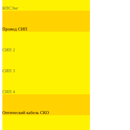
КПСЭнг
Провод СИП
СИП 2
СИП 3
СИП 4
Оптический кабель СКО