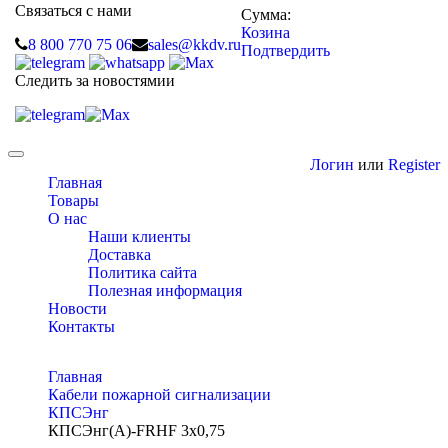
Связаться с нами
Сумма:
Козина
8 800 770 75 06
sales@kkdv.ru
Подтвердить
Следить за новостямии
Toggle
Логин
или
Register
navigation
Главная
Товары
О нас
Наши клиенты
Доставка
Политика сайта
Полезная информация
Новости
Контакты
Главная
Кабели пожарной сигнализации
КПСЭнг
КПСЭнг(A)-FRHF 3х0,75