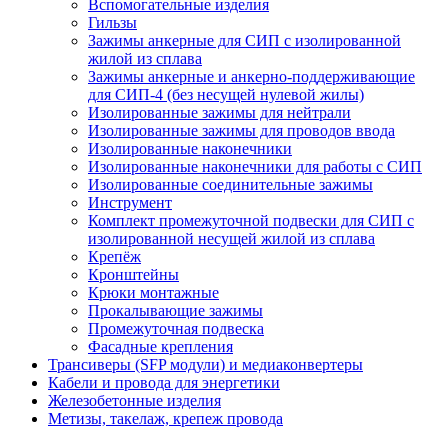
Вспомогательные изделия
Гильзы
Зажимы анкерные для СИП с изолированной
жилой из сплава
Зажимы анкерные и анкерно-поддерживающие
для СИП-4 (без несущей нулевой жилы)
Изолированные зажимы для нейтрали
Изолированные зажимы для проводов ввода
Изолированные наконечники
Изолированные наконечники для работы с СИП
Изолированные соединительные зажимы
Инструмент
Комплект промежуточной подвески для СИП с
изолированной несущей жилой из сплава
Крепёж
Кронштейны
Крюки монтажные
Прокалывающие зажимы
Промежуточная подвеска
Фасадные крепления
Трансиверы (SFP модули) и медиаконвертеры
Кабели и провода для энергетики
Железобетонные изделия
Метизы, такелаж, крепеж провода