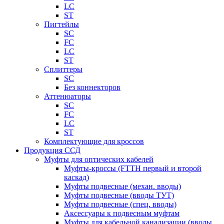
LC
ST
Пигтейлы
SC
FC
LC
ST
Сплиттеры
SC
Без коннекторов
Аттенюаторы
SC
FC
LC
ST
Комплектующие для кроссов
Продукция ССД
Муфты для оптических кабелей
Муфты-кроссы (FTTH первый и второй
каскад)
Муфты подвесные (механ. вводы)
Муфты подвесные (вводы ТУТ)
Муфты подвесные (спец. вводы)
Аксессуары к подвесным муфтам
Муфты для кабельной канализации (вводы