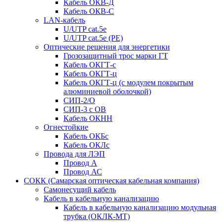
Кабель ОКВ-Д
Кабель ОКВ-С
LAN-кабель
U/UTP cat.5e
U/UTP cat.5e (PE)
Оптические решения для энергетики
Грозозащитный трос марки ГТ
Кабель ОКГТ-с
Кабель ОКГТ-ц
Кабель ОКГТ-ц (с модулем покрытым
алюминиевой оболочкой)
СИП-2/О
СИП-3 с ОВ
Кабель ОКНН
Огнестойкие
Кабель ОКБc
Кабель ОКЛc
Провода для ЛЭП
Провод А
Провод АС
СОКК (Самарская оптическая кабельная компания)
Самонесущий кабель
Кабель в кабельную канализацию
Кабель в кабельную канализацию модульная
трубка (ОКЛК-МТ)