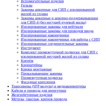
Вспомогательные изделия
Гильзы
Зажимы анкерные для СИП с изолированной
жилой из сплава
Зажимы анкерные и анкерно-поддерживающие
для СИП-4 (без несущей нулевой жилы)
Изолированные зажимы для нейтрали
Изолированные зажимы для проводов ввода
Изолированные наконечники
Изолированные наконечники для работы с СИП
Изолированные соединительные зажимы
Инструмент
Комплект промежуточной подвески для СИП с
изолированной несущей жилой из сплава
Крепёж
Кронштейны
Крюки монтажные
Прокалывающие зажимы
Промежуточная подвеска
Фасадные крепления
Трансиверы (SFP модули) и медиаконвертеры
Кабели и провода для энергетики
Железобетонные изделия
Метизы, такелаж, крепеж провода