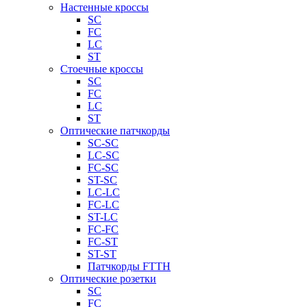
Настенные кроссы
SC
FC
LC
ST
Стоечные кроссы
SC
FC
LC
ST
Оптические патчкорды
SC-SC
LC-SC
FC-SC
ST-SC
LC-LC
FC-LC
ST-LC
FC-FC
FC-ST
ST-ST
Патчкорды FTTH
Оптические розетки
SC
FC