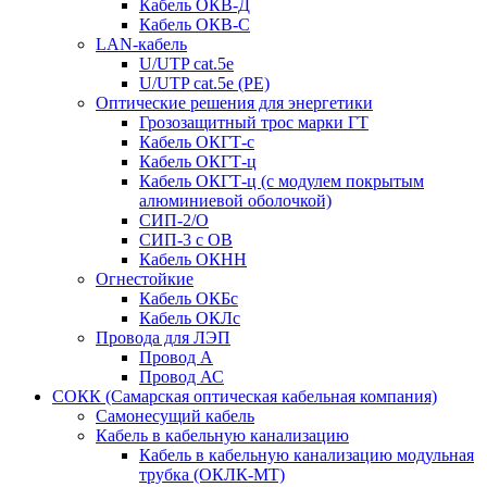
Кабель ОКВ-Д
Кабель ОКВ-С
LAN-кабель
U/UTP cat.5e
U/UTP cat.5e (PE)
Оптические решения для энергетики
Грозозащитный трос марки ГТ
Кабель ОКГТ-с
Кабель ОКГТ-ц
Кабель ОКГТ-ц (с модулем покрытым
алюминиевой оболочкой)
СИП-2/О
СИП-3 с ОВ
Кабель ОКНН
Огнестойкие
Кабель ОКБc
Кабель ОКЛc
Провода для ЛЭП
Провод А
Провод АС
СОКК (Самарская оптическая кабельная компания)
Самонесущий кабель
Кабель в кабельную канализацию
Кабель в кабельную канализацию модульная
трубка (ОКЛК-МТ)