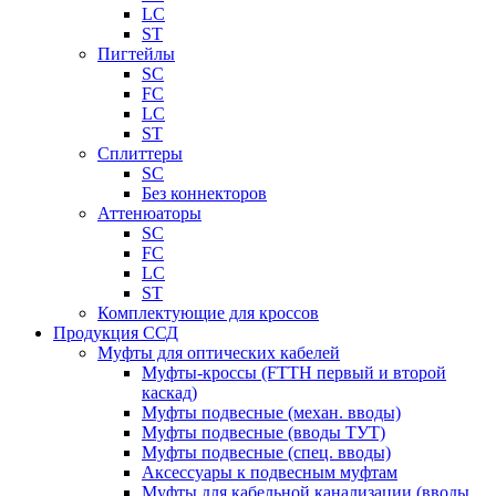
LC
ST
Пигтейлы
SC
FC
LC
ST
Сплиттеры
SC
Без коннекторов
Аттенюаторы
SC
FC
LC
ST
Комплектующие для кроссов
Продукция ССД
Муфты для оптических кабелей
Муфты-кроссы (FTTH первый и второй
каскад)
Муфты подвесные (механ. вводы)
Муфты подвесные (вводы ТУТ)
Муфты подвесные (спец. вводы)
Аксессуары к подвесным муфтам
Муфты для кабельной канализации (вводы