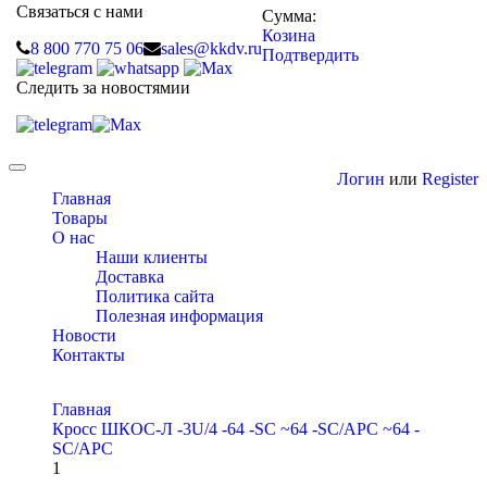
Связаться с нами
Сумма:
Козина
8 800 770 75 06
sales@kkdv.ru
Подтвердить
Следить за новостямии
Toggle
Логин
или
Register
navigation
Главная
Товары
О нас
Наши клиенты
Доставка
Политика сайта
Полезная информация
Новости
Контакты
Главная
Кросс ШКОС-Л -3U/4 -64 -SC ~64 -SC/APC ~64 -
SC/APC
1