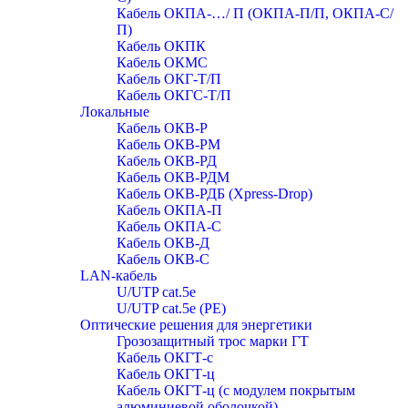
Кабель ОКПА-…/ П (ОКПА-П/П, ОКПА-С/
П)
Кабель ОКПК
Кабель ОКМС
Кабель ОКГ-Т/П
Кабель ОКГС-Т/П
Локальные
Кабель ОКВ-Р
Кабель ОКВ-РМ
Кабель ОКВ-РД
Кабель ОКВ-РДМ
Кабель ОКВ-РДБ (Xpress-Drop)
Кабель ОКПА-П
Кабель ОКПА-С
Кабель ОКВ-Д
Кабель ОКВ-С
LAN-кабель
U/UTP cat.5e
U/UTP cat.5e (PE)
Оптические решения для энергетики
Грозозащитный трос марки ГТ
Кабель ОКГТ-с
Кабель ОКГТ-ц
Кабель ОКГТ-ц (с модулем покрытым
алюминиевой оболочкой)