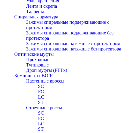
Узлы крепления
Лента и скрепа
Талрепы
Спиральная арматура
Зажимы спиральные поддерживающие с
протектором
Зажимы спиральные поддерживающие без
протектора
Зажимы спиральные натяжные с протектором
Зажимы спиральные натяжные без протектора
Оптические муфты
Проходные
Тупиковые
Дроп-муфты (FTTx)
Компоненты ВОЛС
Настенные кроссы
SC
FC
LC
ST
Стоечные кроссы
SC
FC
LC
ST