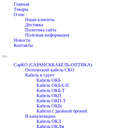
navigation
Главная
Товары
О нас
Наши клиенты
Доставка
Политика сайта
Полезная информация
Новости
Контакты
Toggle
navigation
СарКО (САРАНСККАБЕЛЬ-ОПТИКА)
Оптический кабель СКО
Кабель в грунт
Кабель ОКБ
Кабель ОКБА-П
Кабель ОКБ-Т
Кабель ОКП
Кабель ОКП-Т
Кабель ОКБc
Кабели с двойной броней
В канализацию
Кабель ОКЛ
Кабель ОКЛм