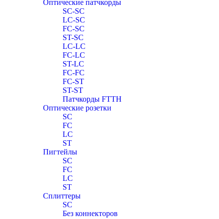
Оптические патчкорды
SC-SC
LC-SC
FC-SC
ST-SC
LC-LC
FC-LC
ST-LC
FC-FC
FC-ST
ST-ST
Патчкорды FTTH
Оптические розетки
SC
FC
LC
ST
Пигтейлы
SC
FC
LC
ST
Сплиттеры
SC
Без коннекторов