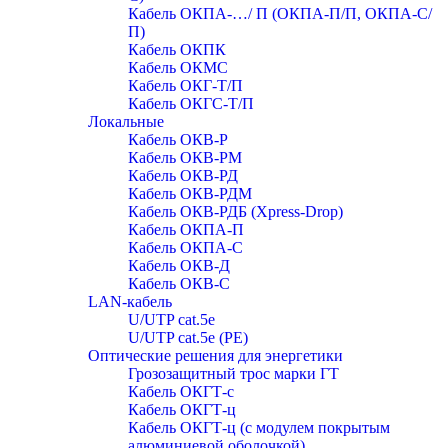
Кабель ОКПА-…/ П (ОКПА-П/П, ОКПА-С/
П)
Кабель ОКПК
Кабель ОКМС
Кабель ОКГ-Т/П
Кабель ОКГС-Т/П
Локальные
Кабель ОКВ-Р
Кабель ОКВ-РМ
Кабель ОКВ-РД
Кабель ОКВ-РДМ
Кабель ОКВ-РДБ (Xpress-Drop)
Кабель ОКПА-П
Кабель ОКПА-С
Кабель ОКВ-Д
Кабель ОКВ-С
LAN-кабель
U/UTP cat.5e
U/UTP cat.5e (PE)
Оптические решения для энергетики
Грозозащитный трос марки ГТ
Кабель ОКГТ-с
Кабель ОКГТ-ц
Кабель ОКГТ-ц (с модулем покрытым
алюминиевой оболочкой)