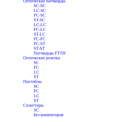
Оптические патчкорды
SC-SC
LC-SC
FC-SC
ST-SC
LC-LC
FC-LC
ST-LC
FC-FC
FC-ST
ST-ST
Патчкорды FTTH
Оптические розетки
SC
FC
LC
ST
Пигтейлы
SC
FC
LC
ST
Сплиттеры
SC
Без коннекторов