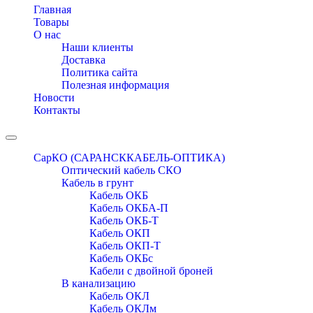
navigation
Главная
Товары
О нас
Наши клиенты
Доставка
Политика сайта
Полезная информация
Новости
Контакты
Toggle
navigation
СарКО (САРАНСККАБЕЛЬ-ОПТИКА)
Оптический кабель СКО
Кабель в грунт
Кабель ОКБ
Кабель ОКБА-П
Кабель ОКБ-Т
Кабель ОКП
Кабель ОКП-Т
Кабель ОКБc
Кабели с двойной броней
В канализацию
Кабель ОКЛ
Кабель ОКЛм