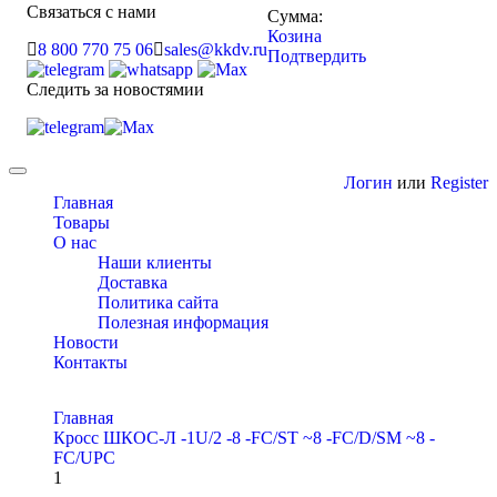
Связаться с нами
Сумма:
Козина
8 800 770 75 06
sales@kkdv.ru
Подтвердить
Следить за новостямии
Toggle
Логин
или
Register
navigation
Главная
Товары
О нас
Наши клиенты
Доставка
Политика сайта
Полезная информация
Новости
Контакты
Главная
Кросс ШКОС-Л -1U/2 -8 -FC/ST ~8 -FC/D/SM ~8 -
FC/UPC
1