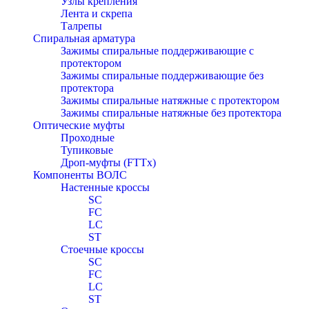
Узлы крепления
Лента и скрепа
Талрепы
Спиральная арматура
Зажимы спиральные поддерживающие с
протектором
Зажимы спиральные поддерживающие без
протектора
Зажимы спиральные натяжные с протектором
Зажимы спиральные натяжные без протектора
Оптические муфты
Проходные
Тупиковые
Дроп-муфты (FTTx)
Компоненты ВОЛС
Настенные кроссы
SC
FC
LC
ST
Стоечные кроссы
SC
FC
LC
ST