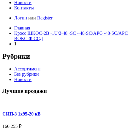
Новости
Контакты
Логин
или
Register
Главная
Кросс ШКОС-2В -1U/2-48 -SC ~48-SC/APC~48-SC/APC
ВОКС Ф ССД
1
Рубрики
Ассортимент
Без рубрики
Новости
Лучшие продажи
СИП-3 1x95-20 кВ
166 255
₽