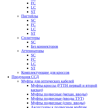
FC
LC
ST
Пигтейлы
SC
FC
LC
ST
Сплиттеры
SC
Без коннекторов
Аттенюаторы
SC
FC
LC
ST
Комплектующие для кроссов
Продукция ССД
Муфты для оптических кабелей
Муфты-кроссы (FTTH первый и второй
каскад)
Муфты подвесные (механ. вводы)
Муфты подвесные (вводы ТУТ)
Муфты подвесные (спец. вводы)
Аксессуары к подвесным муфтам