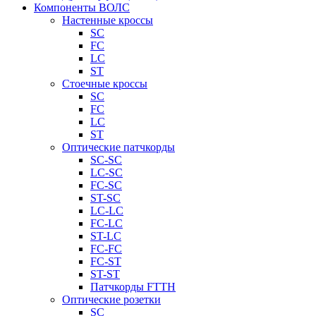
Компоненты ВОЛС
Настенные кроссы
SC
FC
LC
ST
Стоечные кроссы
SC
FC
LC
ST
Оптические патчкорды
SC-SC
LC-SC
FC-SC
ST-SC
LC-LC
FC-LC
ST-LC
FC-FC
FC-ST
ST-ST
Патчкорды FTTH
Оптические розетки
SC