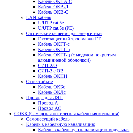
Кабель ОКПА-С
Кабель ОКВ-Д
Кабель ОКВ-С
LAN-кабель
U/UTP cat.5e
U/UTP cat.5e (PE)
Оптические решения для энергетики
Грозозащитный трос марки ГТ
Кабель ОКГТ-с
Кабель ОКГТ-ц
Кабель ОКГТ-ц (с модулем покрытым
алюминиевой оболочкой)
СИП-2/О
СИП-3 с ОВ
Кабель ОКНН
Огнестойкие
Кабель ОКБc
Кабель ОКЛc
Провода для ЛЭП
Провод А
Провод АС
СОКК (Самарская оптическая кабельная компания)
Самонесущий кабель
Кабель в кабельную канализацию
Кабель в кабельную канализацию модульная