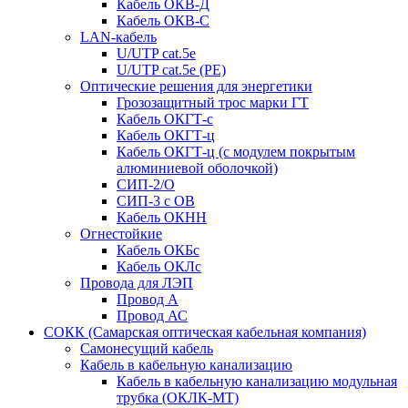
Кабель ОКВ-Д
Кабель ОКВ-С
LAN-кабель
U/UTP cat.5e
U/UTP cat.5e (PE)
Оптические решения для энергетики
Грозозащитный трос марки ГТ
Кабель ОКГТ-с
Кабель ОКГТ-ц
Кабель ОКГТ-ц (с модулем покрытым
алюминиевой оболочкой)
СИП-2/О
СИП-3 с ОВ
Кабель ОКНН
Огнестойкие
Кабель ОКБc
Кабель ОКЛc
Провода для ЛЭП
Провод А
Провод АС
СОКК (Самарская оптическая кабельная компания)
Самонесущий кабель
Кабель в кабельную канализацию
Кабель в кабельную канализацию модульная
трубка (ОКЛК-МТ)