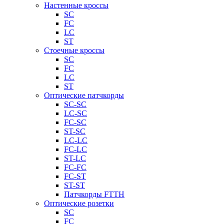
Настенные кроссы
SC
FC
LC
ST
Стоечные кроссы
SC
FC
LC
ST
Оптические патчкорды
SC-SC
LC-SC
FC-SC
ST-SC
LC-LC
FC-LC
ST-LC
FC-FC
FC-ST
ST-ST
Патчкорды FTTH
Оптические розетки
SC
FC