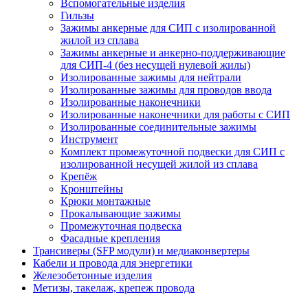
Вспомогательные изделия
Гильзы
Зажимы анкерные для СИП с изолированной
жилой из сплава
Зажимы анкерные и анкерно-поддерживающие
для СИП-4 (без несущей нулевой жилы)
Изолированные зажимы для нейтрали
Изолированные зажимы для проводов ввода
Изолированные наконечники
Изолированные наконечники для работы с СИП
Изолированные соединительные зажимы
Инструмент
Комплект промежуточной подвески для СИП с
изолированной несущей жилой из сплава
Крепёж
Кронштейны
Крюки монтажные
Прокалывающие зажимы
Промежуточная подвеска
Фасадные крепления
Трансиверы (SFP модули) и медиаконвертеры
Кабели и провода для энергетики
Железобетонные изделия
Метизы, такелаж, крепеж провода