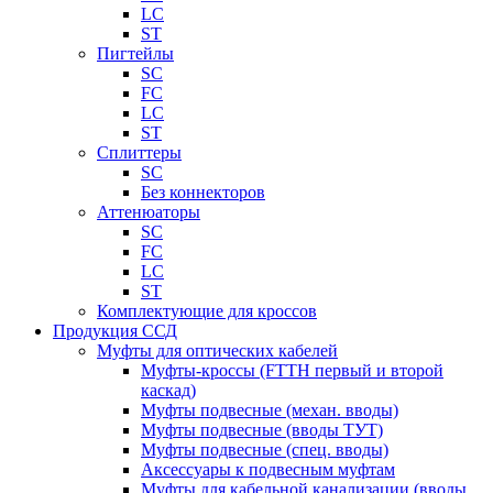
LC
ST
Пигтейлы
SC
FC
LC
ST
Сплиттеры
SC
Без коннекторов
Аттенюаторы
SC
FC
LC
ST
Комплектующие для кроссов
Продукция ССД
Муфты для оптических кабелей
Муфты-кроссы (FTTH первый и второй
каскад)
Муфты подвесные (механ. вводы)
Муфты подвесные (вводы ТУТ)
Муфты подвесные (спец. вводы)
Аксессуары к подвесным муфтам
Муфты для кабельной канализации (вводы